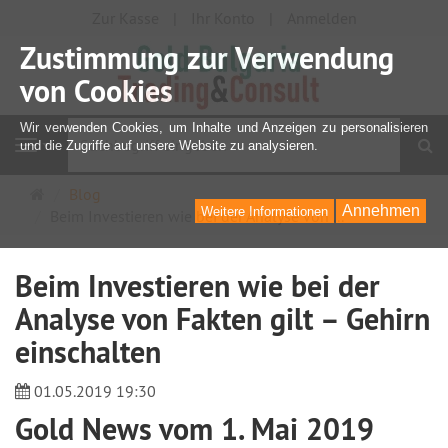
Zur Kasse
Ihr Konto
Anmelden
Zustimmung zur Verwendung
von Cookies
Wir verwenden Cookies, um Inhalte und Anzeigen zu personalisieren
S
und die Zugriffe auf unsere Website zu analysieren.
Navigation
Startseite
Blog
Annehmen
Weitere Informationen
Beim Investieren wie bei der Analyse von ...
Beim Investieren wie bei der
Analyse von Fakten gilt – Gehirn
einschalten
01.05.2019 19:30
Gold News vom 1. Mai 2019