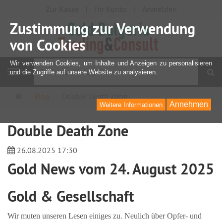
Zur Kasse
Ihr Konto
Anmelden
Zustimmung zur Verwendung
von Cookies
Wir verwenden Cookies, um Inhalte und Anzeigen zu personalisieren
S
und die Zugriffe auf unsere Website zu analysieren.
Navigation
Startseite
Blog
Double Death Zone
Annehmen
Weitere Informationen
Double Death Zone
26.08.2025 17:30
Gold News vom 24. August 2025
Gold & Gesellschaft
Wir muten unseren Lesen einiges zu. Neulich über Opfer- und