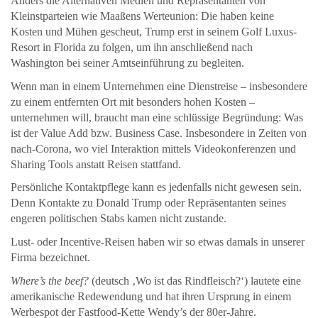
Anders die Alternativen Medien und Repräsentanten von
Kleinstparteien wie Maaßens Werteunion: Die haben keine
Kosten und Mühen gescheut, Trump erst in seinem Golf Luxus-
Resort in Florida zu folgen, um ihn anschließend nach
Washington bei seiner Amtseinführung zu begleiten.
Wenn man in einem Unternehmen eine Dienstreise – insbesondere
zu einem entfernten Ort mit besonders hohen Kosten –
unternehmen will, braucht man eine schlüssige Begründung: Was
ist der Value Add bzw. Business Case. Insbesondere in Zeiten von
nach-Corona, wo viel Interaktion mittels Videokonferenzen und
Sharing Tools anstatt Reisen stattfand.
Persönliche Kontaktpflege kann es jedenfalls nicht gewesen sein.
Denn Kontakte zu Donald Trump oder Repräsentanten seines
engeren politischen Stabs kamen nicht zustande.
Lust- oder Incentive-Reisen haben wir so etwas damals in unserer
Firma bezeichnet.
Where’s the beef?
(deutsch ‚Wo ist das Rindfleisch?‘) lautete eine
amerikanische Redewendung und hat ihren Ursprung in einem
Werbespot der Fastfood-Kette Wendy’s der 80er-Jahre.