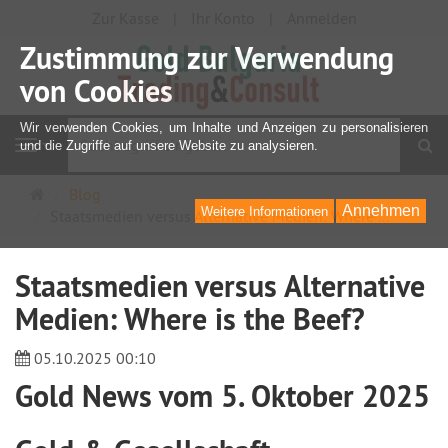
Zur Kasse
Ihr Konto
Anmelden
Zustimmung zur Verwendung
von Cookies
Wir verwenden Cookies, um Inhalte und Anzeigen zu personalisieren
S
und die Zugriffe auf unsere Website zu analysieren.
Navigation
Startseite
Blog
Annehmen
Weitere Informationen
Staatsmedien versus Alternative Medien: Where ...
Staatsmedien versus Alternative
Medien: Where is the Beef?
05.10.2025 00:10
Gold News vom 5. Oktober 2025