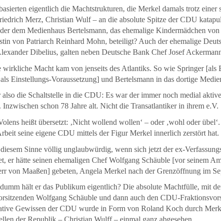
asierten eigentlich die Machtstrukturen, die Merkel damals trotz eine
iedrich Merz, Christian Wulf – an die absolute Spitze der CDU katapul
oder dem Medienhaus Bertelsmann, das ehemalige Kindermädchen von 
istin von Patriarch Reinhard Mohn, beteiligt? Auch der ehemalige De
lexander Dibelius, galten neben Deutsche Bank Chef Josef Ackermann 
 wirkliche Macht kam von jenseits des Atlantiks. So wie Springer [als
 als Einstellungs-Voraussetzung] und Bertelsmann in das dortige Medi
also die Schaltstelle in die CDU: Es war der immer noch medial aktiv
 Inzwischen schon 78 Jahre alt. Nicht die Transatlantiker in ihrem e.V.
olens heißt übersetzt: ‚Nicht wollend wollen‘ – oder ‚wohl oder übel‘.
rbeit seine eigene CDU mittels der Figur Merkel innerlich zerstört hat.
n diesem Sinne völlig unglaubwürdig, wenn sich jetzt der ex-Verfassun
t, er hätte seinen ehemaligen Chef Wolfgang Schäuble [vor seinem Amt
err von Maaßen] gebeten, Angela Merkel nach der Grenzöffnung im Se
dumm hält er das Publikum eigentlich? Die absolute Machtfülle, mit der
sitzenden Wolfgang Schäuble und dann auch den CDU-Fraktionsvorsitz
ative Gewissen der CDU wurde in Form von Roland Koch durch Merkel 
llen der Republik – Christian Wulff – einmal ganz abgesehen.