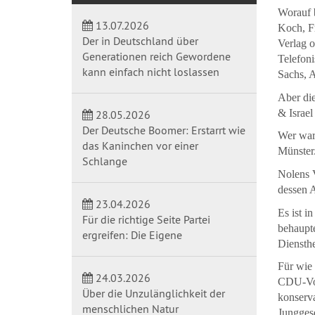
Worauf b
13.07.2026
Koch, Fr
Der in Deutschland über
Verlag 
Generationen reich Gewordene
Telefon
kann einfach nicht loslassen
Sachs, A
Aber die
& Israel
28.05.2026
Der Deutsche Boomer: Erstarrt wie
Wer war 
das Kaninchen vor einer
Münster.
Schlange
Nolens V
dessen A
23.04.2026
Es ist i
Für die richtige Seite Partei
behaupte
ergreifen: Die Eigene
Diensth
Für wie 
24.03.2026
CDU-Vor
Über die Unzulänglichkeit der
konserv
menschlichen Natur
Junggese