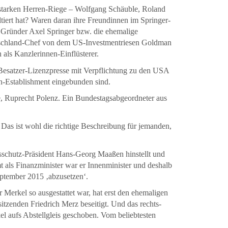
r starken Herren-Riege – Wolfgang Schäuble, Roland
tiert hat? Waren daran ihre Freundinnen im Springer-
Gründer Axel Springer bzw. die ehemalige
utschland-Chef von dem US-Investmentriesen Goldman
als Kanzlerinnen-Einflüsterer.
 Besatzer-Lizenzpresse mit Verpflichtung zu den USA
en-Establishment eingebunden sind.
e, Ruprecht Polenz. Ein Bundestagsabgeordneter aus
 Das ist wohl die richtige Beschreibung für jemanden,
gsschutz-Präsident Hans-Georg Maaßen hinstellt und
 als Finanzminister war er Innenminister und deshalb
ptember 2015 ‚abzusetzen‘.
 Merkel so ausgestattet war, hat erst den ehemaligen
enden Friedrich Merz beseitigt. Und das rechts-
aufs Abstellgleis geschoben. Vom beliebtesten