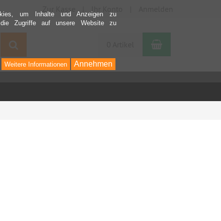
Zur Kasse
Ihr Konto
Anmelden
kies, um Inhalte und Anzeigen zu
 die Zugriffe auf unsere Website zu
Warenkorb
Suchen
0 Artikel
Annehmen
Weitere Informationen